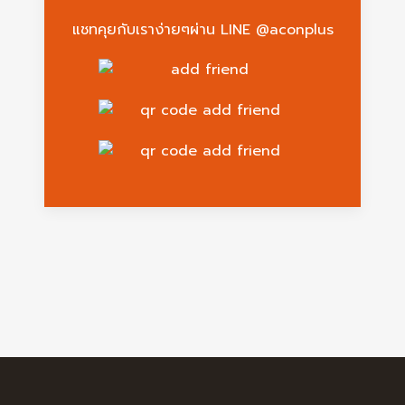
แชทคุยกับเราง่ายๆผ่าน LINE @aconplus