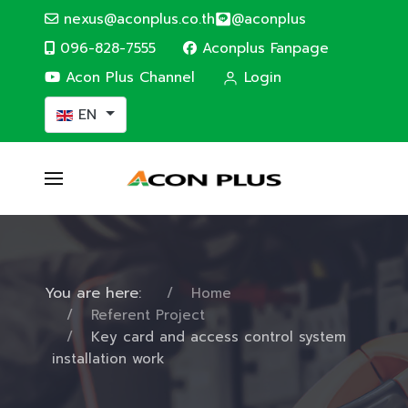
nexus@aconplus.co.th
@aconplus
096-828-7555
Aconplus Fanpage
Acon Plus Channel
Login
Select your language
EN
You are here:
Home
Referent Project
Key card and access control system
installation work