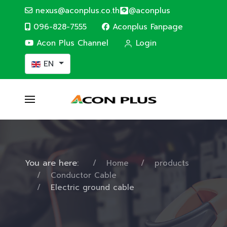
nexus@aconplus.co.th
@aconplus
096-828-7555
Aconplus Fanpage
Acon Plus Channel
Login
Select your language
EN
You are here:
Home
products
Conductor Cable
Electric ground cable